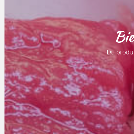
Bie
Du produc