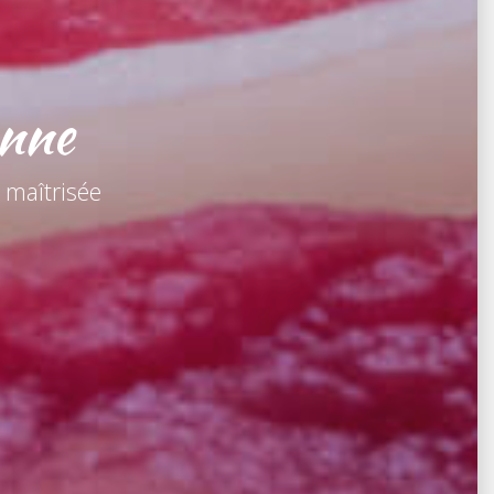
anne
 maîtrisée